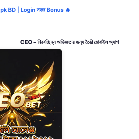
k BD | Login সহজ Bonus 🔥
CEO – নিরবচ্ছিন্ন অভিজ্ঞতার জন্য তৈরি মোবাইল অ্যাপ