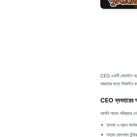
CEO একটি মোবাইল অ্যাপে
আরামের জন্য ডিজাইন 
CEO ব্যবহারের অ
আপনি পাবেন পরিষ্কার ন
হালকা ও দ্রুত কার্যক
সহজে বোধগম্য ইন্টা