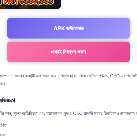
APK ডাউনলোড
এখনই নিবন্ধন করুন
 নানা ধরনের কনটেন্ট একত্রিত করে। প্রথম স্ক্রিন থেকে সেটিংস পর্যন্ত, CEO এর প্রতিটি
করা।
ভিজ্ঞতা
েভিগেশন, দ্রুত প্রতিক্রিয়া এবং আরামদায়ক লুক। CEO মাঝারি মানের ডিভাইসেও ভালোভাবে
ারিতা
রফেস